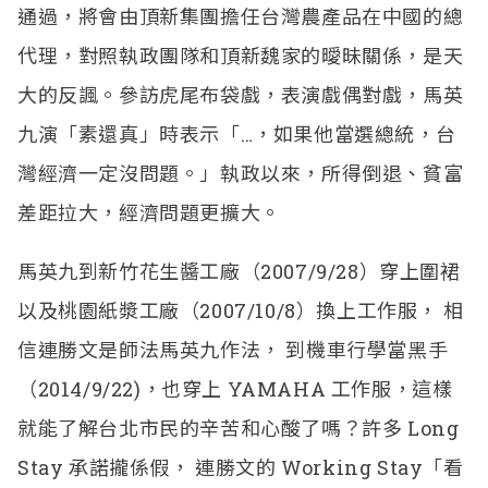
通過，將會由頂新集團擔任台灣農產品在中國的總
代理，對照執政團隊和頂新魏家的曖昧關係，是天
大的反諷。參訪虎尾布袋戲，表演戲偶對戲，馬英
九演「素還真」時表示「…，如果他當選總統，台
灣經濟一定沒問題。」執政以來，所得倒退、貧富
差距拉大，經濟問題更擴大。
馬英九到新竹花生醬工廠（2007/9/28）穿上圍裙
以及桃園紙漿工廠（2007/10/8）換上工作服， 相
信連勝文是師法馬英九作法， 到機車行學當黑手
（2014/9/22)，也穿上 YAMAHA 工作服，這樣
就能了解台北市民的辛苦和心酸了嗎？許多 Long
Stay 承諾攏係假， 連勝文的 Working Stay「看