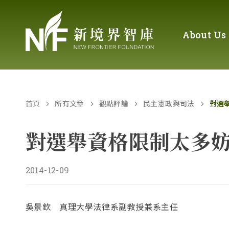
About Us
首頁
所有文章
觀點評論
民主憲政與司法
對選
對選舉資格限制太多
2014-12-09
吳景欽
真理大學法律系副教授兼系主任