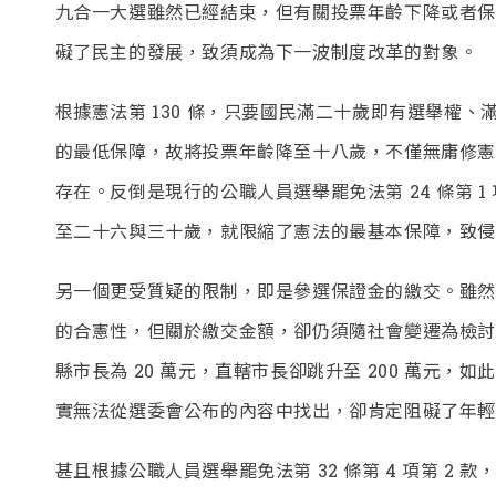
九合一大選雖然已經結束，但有關投票年齡下降或者保
礙了民主的發展，致須成為下一波制度改革的對象。
根據憲法第 130 條，只要國民滿二十歲即有選舉權
的最低保障，故將投票年齡降至十八歲，不僅無庸修憲
存在。反倒是現行的公職人員選舉罷免法第 24 條第 
至二十六與三十歲，就限縮了憲法的最基本保障，致侵
另一個更受質疑的限制，即是參選保證金的繳交。雖然依
的合憲性，但關於繳交金額，卻仍須隨社會變遷為檢討
縣市長為 20 萬元，直轄市長卻跳升至 200 萬元
實無法從選委會公布的內容中找出，卻肯定阻礙了年輕
甚且根據公職人員選舉罷免法第 32 條第 4 項第 