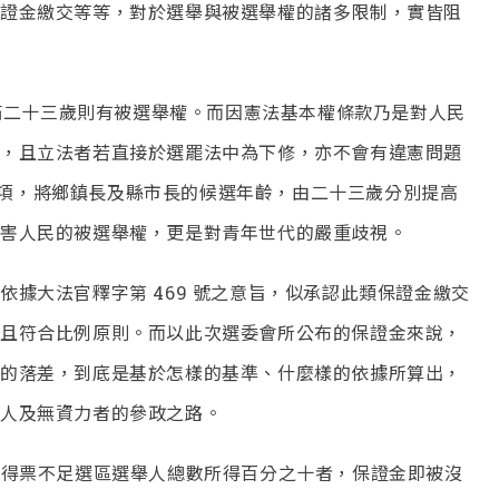
證金繳交等等，對於選舉與被選舉權的諸多限制，實皆阻
、滿二十三歲則有被選舉權。而因憲法基本權條款乃是對人民
，且立法者若直接於選罷法中為下修，亦不會有違憲問題
1 項，將鄉鎮長及縣市長的候選年齡，由二十三歲分別提高
害人民的被選舉權，更是對青年世代的嚴重歧視。
據大法官釋字第 469 號之意旨，似承認此類保證金繳交
且符合比例原則。而以此次選委會所公布的保證金來說，
，如此的落差，到底是基於怎樣的基準、什麼樣的依據所算出，
人及無資力者的參政之路。
2 款，得票不足選區選舉人總數所得百分之十者，保證金即被沒