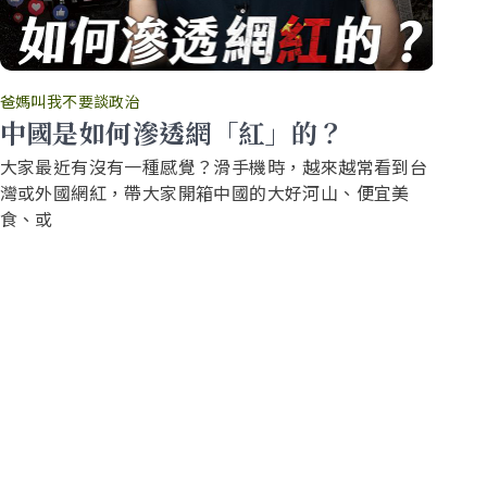
爸媽叫我不要談政治
爸
中國是如何滲透網「紅」的？
你
大家最近有沒有一種感覺？滑手機時，越來越常看到台
還
灣或外國網紅，帶大家開箱中國的大好河山、便宜美
要
食、或
源