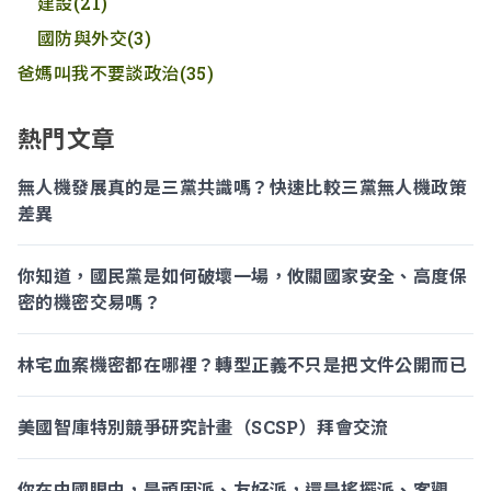
建設
(21)
國防與外交
(3)
爸媽叫我不要談政治
(35)
熱門文章
無人機發展真的是三黨共識嗎？快速比較三黨無人機政策
差異
你知道，國民黨是如何破壞一場，攸關國家安全、高度保
密的機密交易嗎？
林宅血案機密都在哪裡？轉型正義不只是把文件公開而已
美國智庫特別競爭研究計畫（SCSP）拜會交流
你在中國眼中，是頑固派、友好派，還是搖擺派、客觀