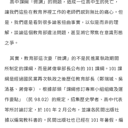
高中課綱「微調」的問題，造成一位高中生的死亡，
讓我們這些在教育界裡工作的老師們感到無比的痛心。但
是，我們還是看到很多論客扭曲事實，以似是而非的理
解，談論這個教育部違法問題，甚至將它聚焦在意識形態
之爭。
其實，教育部這次要「微調」的不是民進黨執政期間
所制定的課綱，而是蔣偉寧部長公布的 101 課綱。101 課
綱是經過國民黨再次執政之後歷任教育部長（鄭瑞城、吳
清基、蔣偉寧），根據部頒「課綱修訂專案小組組織及運
作要點」（民 98.02）的規定，招集歷史學者、高中代表
等所討論訂定，於 101 年 2 月公布，並讓各民間出版社
據以編寫教科書的。民間出版社也已經在 101 年暑假，編