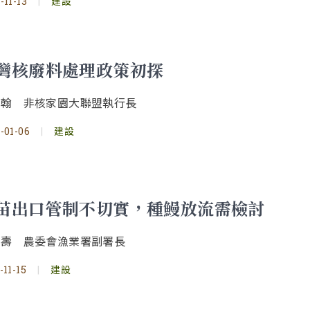
-11-13
|
建設
灣核廢料處理政策初探
卓翰 非核家園大聯盟執行長
-01-06
|
建設
苗出口管制不切實，種鰻放流需檢討
添壽 農委會漁業署副署長
-11-15
|
建設