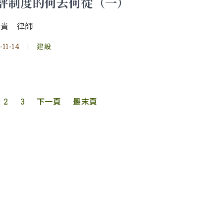
評制度的何去何從（一）
順貴 律師
-11-14
|
建設
2
3
下一頁
最末頁