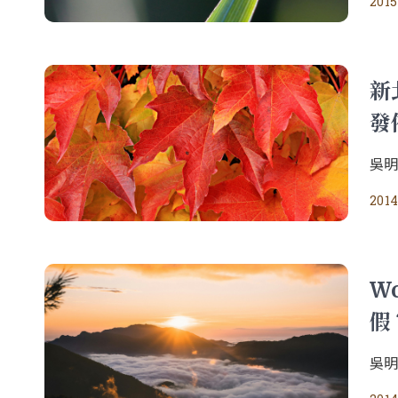
2015
新
發
吳
2014
Wo
假
吳