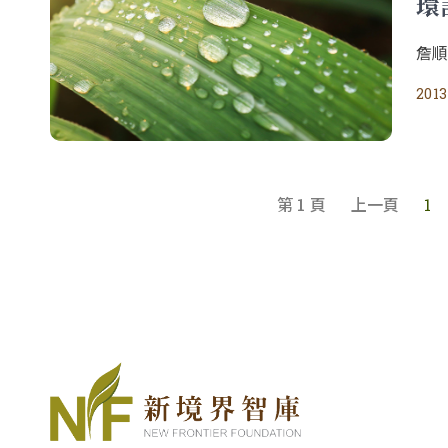
環
詹
2013
第 1 頁
上一頁
1