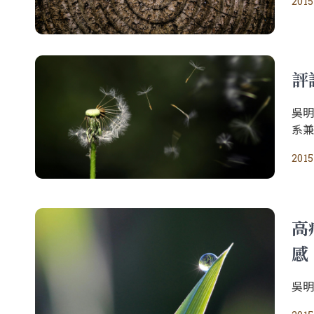
2015
評
吳
系
2015
高
感
吳