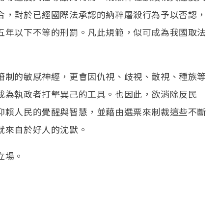
合，對於已經國際法承認的納粹屠殺行為予以否認，
五年以下不等的刑罰。凡此規範，似可成為我國取法
箝制的敏感神經，更會因仇視、歧視、敵視、種族等
成為執政者打擊異己的工具。也因此，欲消除反民
仰賴人民的覺醒與智慧，並藉由選票來制裁這些不斷
就來自於好人的沈默。
立場。