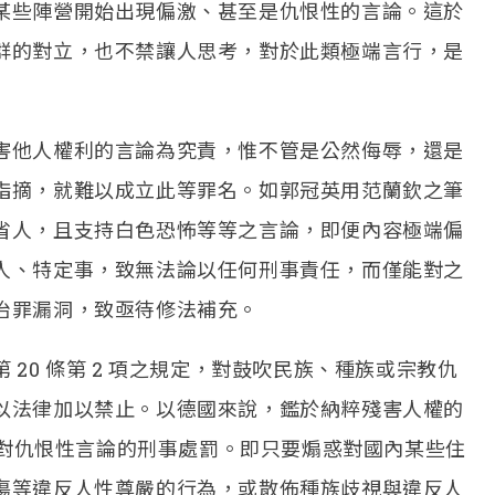
某些陣營開始出現偏激、甚至是仇恨性的言論。這於
群的對立，也不禁讓人思考，對於此類極端言行，是
害他人權利的言論為究責，惟不管是公然侮辱，還是
指摘，就難以成立此等罪名。如郭冠英用范蘭欽之筆
省人，且支持白色恐怖等等之言論，即便內容極端偏
人、特定事，致無法論以任何刑事責任，而僅能對之
治罪漏洞，致亟待修法補充。
20 條第 2 項之規定，對鼓吹民族、種族或宗教仇
以法律加以禁止。以德國來說，鑑於納粹殘害人權的
明文對仇恨性言論的刑事處罰。即只要煽惑對國內某些住
傷等違反人性尊嚴的行為，或散佈種族歧視與違反人