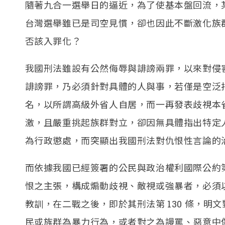
隨著九合一選舉日的逼近，為了使基本盤回流，
台灣選舉雖已是司空見慣，卻也因此不斷激化族
否該入罪化？
我國刑法雖設有公然侮辱與誹謗兩罪，以來對侵
誹謗罪，乃必須針對具體的人與事，若僅是空泛
名，以所謂高級外省人自居，而一再發表歧視本
激，且嚴重挑起族群對立，卻因無具體指出特定
為行政懲處，而突顯出我國刑法對仇恨性言論的
而依據我國已經簽署的公民與政治權利國際公約第 
恨之主張，構成煽動歧視、敵視或強暴者，必須
教訓，在二戰之後，即於其刑法第 130 條，
民或族群為暴力行為，或者對之為謾罵、惡意中