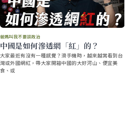
爸媽叫我不要談政治
爸
中國是如何滲透網「紅」的？
你
大家最近有沒有一種感覺？滑手機時，越來越常看到台
還
灣或外國網紅，帶大家開箱中國的大好河山、便宜美
要
食、或
源