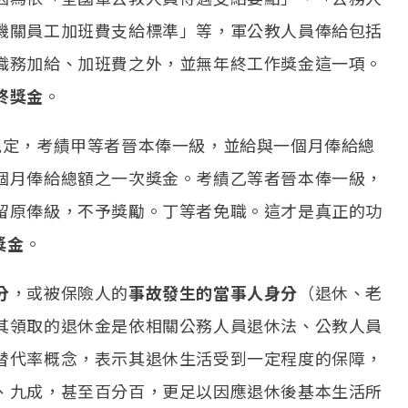
機關員工加班費支給標準」等，軍公教人員俸給包括
職務加給、加班費之外，並無年終工作獎金這一項。
終獎金
。
規定，考績甲等者晉本俸一級，並給與一個月俸給總
個月俸給總額之一次獎金。考績乙等者晉本俸一級，
留原俸級，不予獎勵。丁等者免職。這才是真正的功
獎金
。
分
，或被保險人的
事故發生的當事人身分
（退休、老
其領取的退休金是依相關公務人員退休法、公教人員
替代率概念，表示其退休生活受到一定程度的保障，
、九成，甚至百分百，更足以因應退休後基本生活所