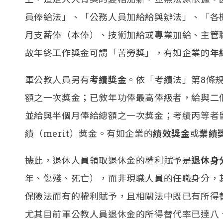
員俸給法」、「公務人員加給給與辦法」、「各
月支薪俸（本俸）、技術加給或專業加給、主管
故年終工作獎金可謂「苦勞獎」，有如企業的
年
軍公教人員另有
考績獎金
。依「考績法」第8條
額之一次獎金；已敘年功俸最高俸級者，給與二
並給與半個月俸給總額之一次獎金；考績丙等者
績（merit）獎金。有如企業的
績效獎金
或
業績
據此，退休人員領取退休金的權利賦予是
退休身
年、傷殘、死亡），而非現職人員的任職身分，
保險法而有的權利賦予，且相關法中既已有所得
尤其目前軍公教人員退休金的所得替代率已達八