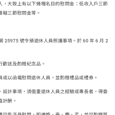
人，大致上有以下幾種名目的慰問金：低收入戶三節
障礙三節慰問金等。
第 25975 號令頒退休人員照護事項。於 60 年 6 月 2
行歡送及酌贈紀念品。
員或以函電慰問退休人員，並酌贈禮品或禮券。
、設計事項，須借重退休人員之經驗或專長者，得委
值計酬。
儘可能派員慰問，即遇婚、喪、慶、弔，並可酌贈賀