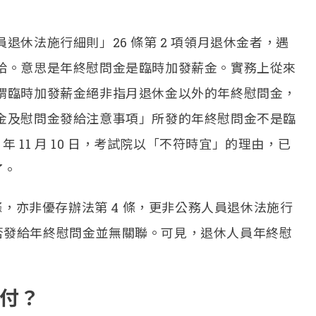
休法施行細則」26 條第 2 項領月退休金者，遇
給。意思是年終慰問金是臨時加發薪金。實務上從來
謂臨時加發薪金絕非指月退休金以外的年終慰問金，
金及慰問金發給注意事項」所發的年終慰問金不是臨
 11 月 10 日，考試院以「不符時宜」的理由，已
了。
條，亦非優存辦法第 4 條，更非公務人員退休法施行
與是否發給年終慰問金並無關聯。可見，退休人員年終慰
付？