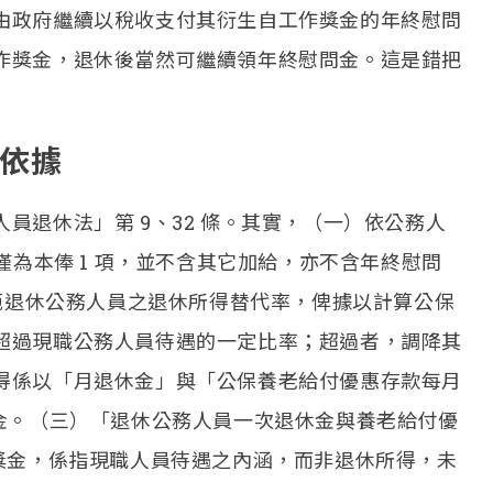
由政府繼續以稅收支付其衍生自工作獎金的年終慰問
作獎金，退休後當然可繼續領年終慰問金。這是錯把
依據
員退休法」第 9、32 條。其實，（一）依公務人
僅為本俸 1 項，並不含其它加給，亦不含年終慰問
規範退休公務人員之退休所得替代率，俾據以計算公保
超過現職公務人員待遇的一定比率；超過者，調降其
得係以「月退休金」與「公保養老給付優惠存款每月
問金。（三）「退休公務人員一次退休金與養老給付優
獎金，係指現職人員待遇之內涵，而非退休所得，未