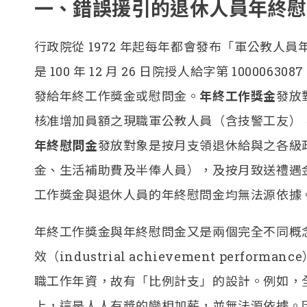
一、錯誤援引的退休人員年終慰
行政院從 1972 年起每年都會發布「軍公教人
是 100 年 12 月 26 日院授人給字第 1000
發給年終工作獎金或慰問金。
年終工作獎金
發放
核准增加員額之現職軍公教人員（含技警工友），
年終慰問金
發放對象是按月支領退休給與之各級
金、生活補助費及半俸人員），及按月致送禮遇
工作獎金與退休人員的年終慰問金均無法源依據
年終工作獎金與年終慰問金又是兩個完全不同概
效（industrial achievement perfor
職工作年資，故有「比例計支」的設計。例如，全年在
上，這是人人有獎的變相加薪，並無法源依據。