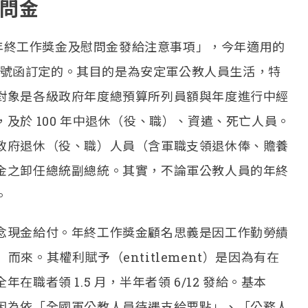
問金
員年終工作獎金及慰問金發給注意事項」，今年適用的
063087 號函訂定的。其目的是為安定軍公教人員生活，特
對象是各級政府年度總預算所列員額與年度進行中經
及於 100 年中退休（役、職）、資遣、死亡人員。
政府退休（役、職）人員（含軍職支領退休俸、贍養
金之卸任總統副總統。其實，不論軍公教人員的年終
。
念現金給付。年終工作獎金顧名思義是因工作勤勞績
mance）而來。其權利賦予（entitlement）是因為有在
職者領 1.5 月，半年者領 6/12 發給。基本
因為依「全國軍公教人員待遇支給要點」、「公務人