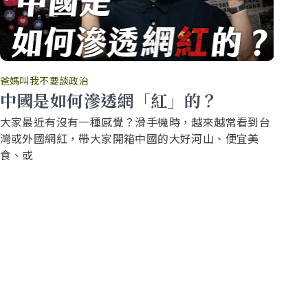
爸媽叫我不要談政治
爸
中國是如何滲透網「紅」的？
你
大家最近有沒有一種感覺？滑手機時，越來越常看到台
還
灣或外國網紅，帶大家開箱中國的大好河山、便宜美
要
食、或
源