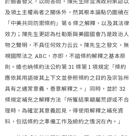
於臉書發文，以問答問，陳先生除混淆政府承認以
及領土主權兩者之關係外，然其根本論點仍圍繞在
「中美共同防禦條約」第 6 條之解釋，以及其法律
效力；陳先生更認為杜勒斯與美國國會乃是政治人
物之聲明，不具任何效力云云。陳先生之發文，無
視國際法之 ABC，亦即，不諳條約解釋之基本原
則。維也納條約法公約第 31 條第 1 項規定「條約
應依其用語按其上下文並參照條約之目的及宗旨所
具有之通常意義，善意解釋之。」同時，並於 32
條規定補充之解釋方法「所獲結果顯屬荒謬或不合
理時，為確定其意義起見，得使用解釋之補充資
料，包括條約之準備工作及締約之情況在內。」