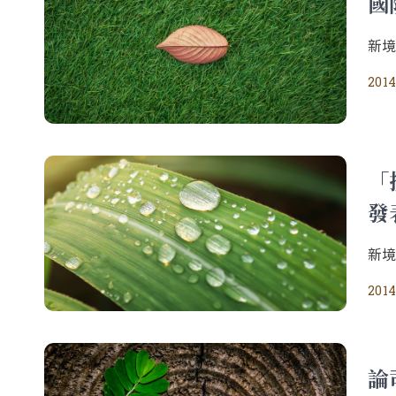
國
新
2014
「
發
新
2014
論