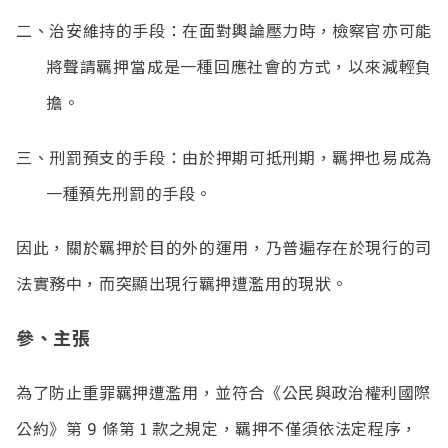
二、治安維持的手段：在面對輿論壓力時，檢察官亦可能
將聲請羈押當成是一種回應社會的方式，以來減輕負
擔。
三、刑罰預支的手段：由於押期可抵刑期，羈押也易成為
一種預先刑罰的手段。
因此，關於羈押於目的外的運用，乃普遍存在於現行的司
法實務中，而突顯出現行羈押遭濫用的現狀。
參、主張
為了防止重罪羈押遭濫用，並符合《公民與政治權利國際
公約》第 9 條第 1 款之規定，羈押不僅須依法定程序，