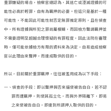
重罪嫌疑的場合，檢察官總認為，其逃亡或湮滅證據的可
能性必高於輕罪，自有為羈押的必要。但這只是基於一種
可能性，不能因此可能性就否定無罪推定原則，且在偵查
中，所有證據與所犯之罪尚屬模糊，而因檢方聲請羈押並
不需要證明至超越合理懷疑的有罪程度，因此法院在審理
時，僅可能依據檢方有限的資料來為決定，自易造成檢察
官以此理由來聲押，而達成取供的目的。
所以，目前關於重罪羈押，往往被濫用成為以下手段：
一、偵查的手段：即以聲押與否來逼使被告自白，若不認
罪而遭羈押，則使其孤立化，而與外界隔離下，即易
之來使被告自白，即達到所謂押人取供的目的。