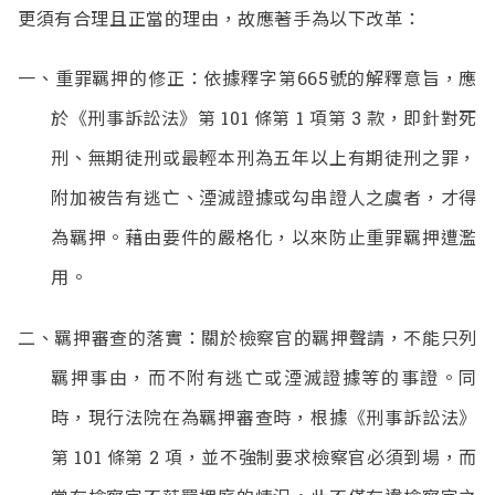
更須有合理且正當的理由，故應著手為以下改革：
一、重罪羈押的修正：依據釋字第665號的解釋意旨，應
於《刑事訴訟法》第 101 條第 1 項第 3 款，即針對死
刑、無期徒刑或最輕本刑為五年以上有期徒刑之罪，
附加被告有逃亡、湮滅證據或勾串證人之虞者，才得
為羈押。藉由要件的嚴格化，以來防止重罪羈押遭濫
用。
二、羈押審查的落實：關於檢察官的羈押聲請，不能只列
羈押事由，而不附有逃亡或湮滅證據等的事證。同
時，現行法院在為羈押審查時，根據《刑事訴訟法》
第 101 條第 2 項，並不強制要求檢察官必須到場，而