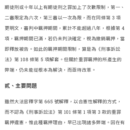
期徒刑或十年以上有期徒刑之罪加上了次數限制，第一、
二審限定為六次，第三審以一次為限，而在同條第 3 項
更明文，審判中羈押期間，累計不能超過八年，根據第 4
項，羈押期間已滿，若仍未判決確定，視為撤銷羈押，當
即釋放被告。如此的羈押期間限制，算是為《刑事訴訟
法》第 108 條第 5 項解套。但關於重罪羈押的所產生的
弊端，仍未能從根本為解決，而亟待改革。
貳、主要問題
雖然大法官釋字第 665 號解釋，以合憲性解釋的方式，
而不認為《刑事訴訟法》第 101 條第 1 項第 3 款的重罪
羈押違憲，惟此種羈押理由，早已出現諸多弊端。因在有