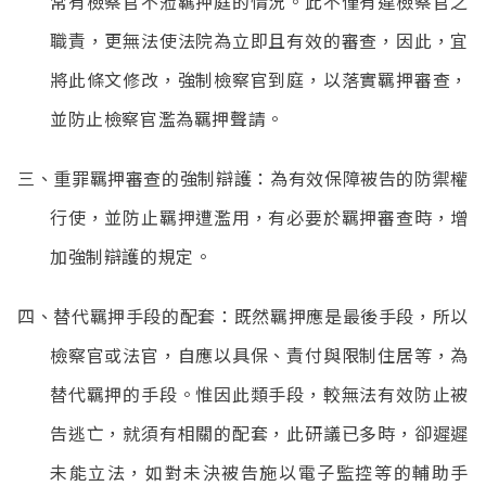
常有檢察官不蒞羈押庭的情況。此不僅有違檢察官之
職責，更無法使法院為立即且有效的審查，因此，宜
將此條文修改，強制檢察官到庭，以落實羈押審查，
並防止檢察官濫為羈押聲請。
三、重罪羈押審查的強制辯護：為有效保障被告的防禦權
行使，並防止羈押遭濫用，有必要於羈押審查時，增
加強制辯護的規定。
四、替代羈押手段的配套：既然羈押應是最後手段，所以
檢察官或法官，自應以具保、責付與限制住居等，為
替代羈押的手段。惟因此類手段，較無法有效防止被
告逃亡，就須有相關的配套，此研議已多時，卻遲遲
未能立法，如對未決被告施以電子監控等的輔助手