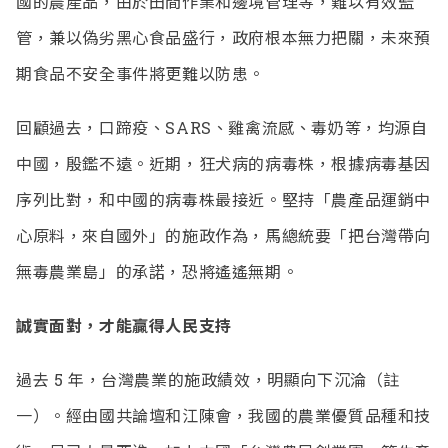
國的農產品，由於田間作業和邊境管理等，難以有效監
管，兼以偽劣黑心食品盛行，政府根本無力把關，未來預
期食品不安全事件將更難以防患。
回顧過去，口蹄疫、SARS、雞禽流感、毒奶等，均源自
中國，殷鑑不遠。近期，狂犬病的病毒株，根據病毒基因
序列比對，和中國的病毒株最接近。堅持「農產品運銷中
心原料，來自國外」的施政作為，馬總統要「把台灣帶向
無毒農業島」的承諾，恐將遙遙無期。
誠實面對，才能贏得人民支持
過去 5 年，台灣農業的施政績效，明顯向下沉淪（註
一）。經由國共論壇和江陳會，我國的農業優質品種和技