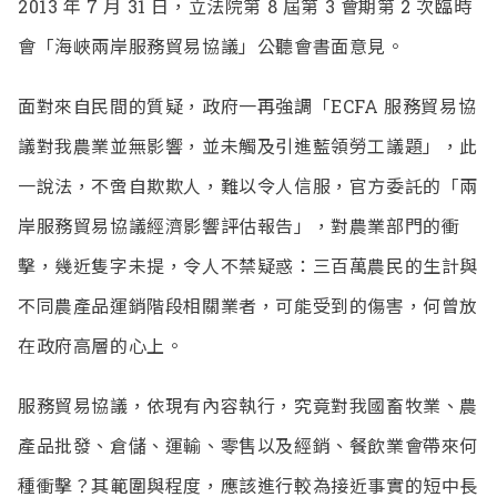
2013 年 7 月 31 日，立法院第 8 屆第 3 會期第 2 次臨時
會「海峽兩岸服務貿易協議」公聽會書面意見。
面對來自民間的質疑，政府一再強調「ECFA 服務貿易協
議對我農業並無影響，並未觸及引進藍領勞工議題」，此
一說法，不啻自欺欺人，難以令人信服，官方委託的「兩
岸服務貿易協議經濟影響評估報告」，對農業部門的衝
擊，幾近隻字未提，令人不禁疑惑：三百萬農民的生計與
不同農產品運銷階段相關業者，可能受到的傷害，何曾放
在政府高層的心上。
服務貿易協議，依現有內容執行，究竟對我國畜牧業、農
產品批發、倉儲、運輸、零售以及經銷、餐飲業會帶來何
種衝擊？其範圍與程度，應該進行較為接近事實的短中長