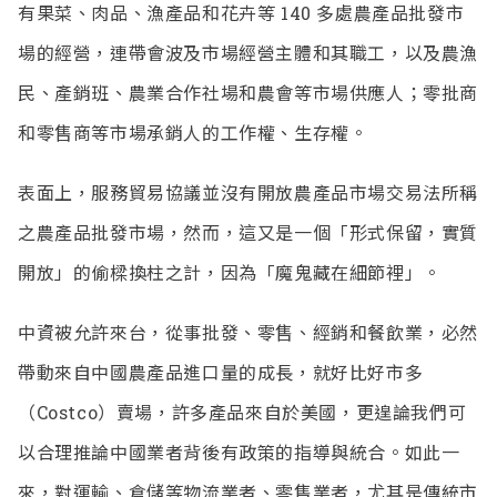
有果菜、肉品、漁產品和花卉等 140 多處農產品批發市
場的經營，連帶會波及市場經營主體和其職工，以及農漁
民、產銷班、農業合作社場和農會等市場供應人；零批商
和零售商等市場承銷人的工作權、生存權。
表面上，服務貿易協議並沒有開放農產品市場交易法所稱
之農產品批發市場，然而，這又是一個「形式保留，實質
開放」的偷樑換柱之計，因為「魔鬼藏在細節裡」。
中資被允許來台，從事批發、零售、經銷和餐飲業，必然
帶動來自中國農產品進口量的成長，就好比好市多
（Costco）賣場，許多產品來自於美國，更遑論我們可
以合理推論中國業者背後有政策的指導與統合。如此一
來，對運輸、倉儲等物流業者、零售業者，尤其是傳統市