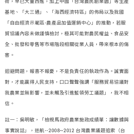
術，早已大量西進，加上中國「台灣農民創業園」等生產
基地、「大三通」、「海西經濟特區」的佈局以及我國
「自由經濟示範區-農產品加值運銷中心」的推動，若服
貿協議內容未做謹慎檢討，極其可能對農民權益、食品安
全、批發和零售等市場階段相關從業人員，帶來根本的傷
害。
迴避問題，報喜不報憂，不是負責任的執政作為。誠實面
對，才能贏得人民支持，口口聲聲強調「服務貿易協議對
我農業並無影響，並未觸及引進藍領勞工議題」，我不相
信。
註一：吳明敏，「檢視馬政府農業施政成績單：讓數據與
事實說話」，迷航--2008~2012 台灣農業議題追索（台