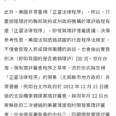
此外，美國非常重視「正當法律程序」，所以，只
要辦理環評的聯邦政府或州政府機構於環評過程有
違「正當法律程序」，即使其環評僅屬建議、決策
參考性質，美國法院透過該國的行政程序法規定，
不僅會受理人民或環保團體的訴訟，也會做出實質
判決（即如我國的是否撤銷環評）
[
註
3]
。但在台
灣，現有環評審查程序之草率、流於形式與忽視
「正當法律程序」的現象（尤其縣市地方政府）非
常普遍，例如台北市政府於
2012
年
12
月
21
日
通
過的北投纜車興建案環評審查，與同年月 2
2
日台
東縣政府二次通過的美麗灣渡假村開發案環評審
查，中央環保署負責的中科三、四期開發案環評審