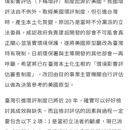
境影響評估（下稱環評）制度起源於美國。我國環
評法自不例外，取經美國環評制度，但引進台灣
時，產生本土化質變，原因乃是當時不分黨派的立
法委員，咸認政府負責建設開發的部會不可能會真
正關心並落實環境保護，遂將美國原型翻改為臺灣
特有現制。日前環保署與主導開發的其他部會一再
呼籲，希望將已在臺灣本土化生根的「環境影響評
估審查制度」，改回由目的事業主管機關自行評估
以做為決策參考的美國原型。
臺灣引進環評制度已將近
20
年，確實可以好好檢
討其成效與缺失，而且檢討評估的因素與過程一定
要包含以下
2
項：
1
是當初立法者的顧慮，現已消