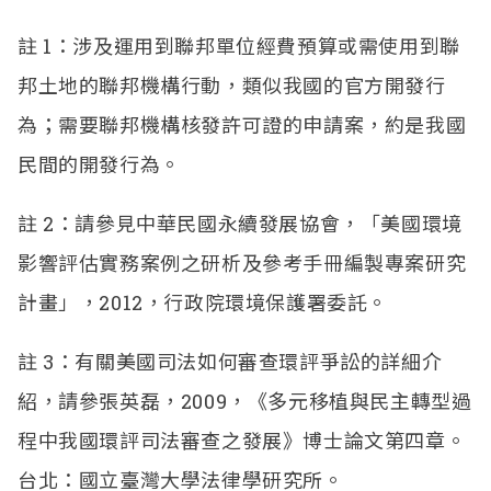
註
1
：涉及運用到聯邦單位經費預算或需使用到聯
邦土地的聯邦機構行動，類似我國的官方開發行
為；需要聯邦機構核發許可證的申請案，約是我國
民間的開發行為。
註
2
：請參見中華民國永續發展協會，「美國環境
影響評估實務案例之研析及參考手冊編製專案研究
計畫」，
2012
，行政院環境保護署委託。
註
3
：有關美國司法如何審查環評爭訟的詳細介
紹，請參張英磊，
2009
，《多元移植與民主轉型過
程中我國環評司法審查之發展》博士論文第四章。
台北：國立臺灣大學法律學研究所。