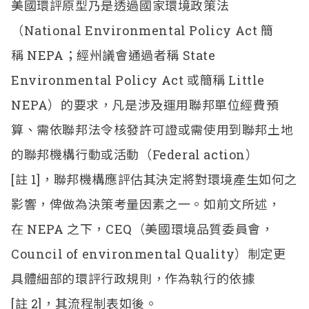
美國環評原型乃是透過國家環境政策法
（
National Environmental Policy Act
簡
稱
NEPA
；經州議會通過者稱
State
Environmental Policy Act
或簡稱
Little
NEPA
）的要求，凡是涉及運用聯邦單位經費預
算、需依聯邦法令核發許可證或需使用到聯邦土地
的聯邦機構行動或活動（
Federal action
）
[
註
1]
，聯邦機構應評估其決定將對環境產生如何之
影響，俾做為決策考量因素之一。如前文所述，
在
NEPA
之下，
CEQ
（美國環境品質委員會，
Council of environmental Quality
）制定更
具體細部的環評行政規則，作為執行的依據
[
註
2]
，其流程制表如後。