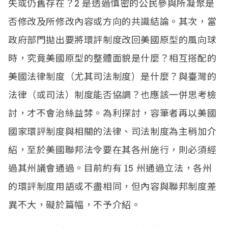
失或仍舊存在？
2
是透過慎密的公民參與所凝聚是
否修改及所修改內容或方向的共識結論。其次，當
政府部門拋出要將環評制度改回美國原型的風向球
時，究竟美國原型的整體面貌是什麼？相互搭配的
美國法律制度（尤其司法制度）是什麼？與臺灣的
法律（或司法）制度能否協調？也應該一併思考檢
討，才不會治絲益棼。為利探討，容筆者再以美國
國家環評制度與相關的法律、司法制度為主稍加介
紹，至於美國聯邦法令要在其各州施行，則必須經
過其州議會通過。目前約有
15
州通過立法，各州
的環評制度用語或不盡相同，但內容與聯邦制度差
異不大，礙於篇幅，不予介紹。