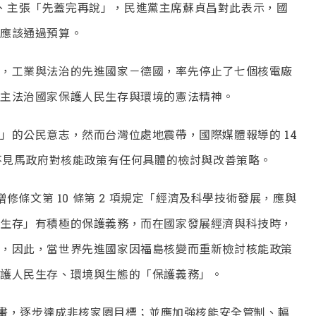
預算、主張「先蓋完再說」，民進黨主席蘇貞昌對此表示，國
不應該通過預算。
，工業與法治的先進國家－德國，率先停止了七個核電廠
主法治國家保護人民生存與環境的憲法精神。
」的公民意志，然而台灣位處地震帶，國際媒體報導的 14
卻不見馬政府對核能政策有任何具體的檢討與改善策略。
修條文第 10 條第 2 項規定「經濟及科學技術發展，應與
生存」有積極的保護義務，而在國家發展經濟與科技時，
，因此，當世界先進國家因福島核變而重新檢討核能政策
保護人民生存、環境與生態的「保護義務」。
計畫，逐步達成非核家園目標；並應加強核能安全管制、輻