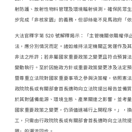
射防護、放射性物料管理及環境輻射偵測，確保民眾生
步完成「非核家園」的義務，但卻絲毫不見馬政府「依
大法官釋字第 520 號解釋揭示：「主管機關依職權
法，應分別情況而定。諸如維持法定機關正常運作及其
非法之所許；若非屬國家重要政策之變更且符合預算法
變動執行。至於因施政方針或重要政策變更涉及法定預
暨尊重立法院對國家重要事項之參與決策權，依照憲法
政院院長或有關部會首長適時向立法院提出報告並備質
於其對儲備能源、環境生態、產業關連之影響，並考量
國家重要政策之變更，仍須儘速補行上開程序。」，換
工，只需由行政院院長或有關部會首長適時向立法院提
園」的潮流同步。