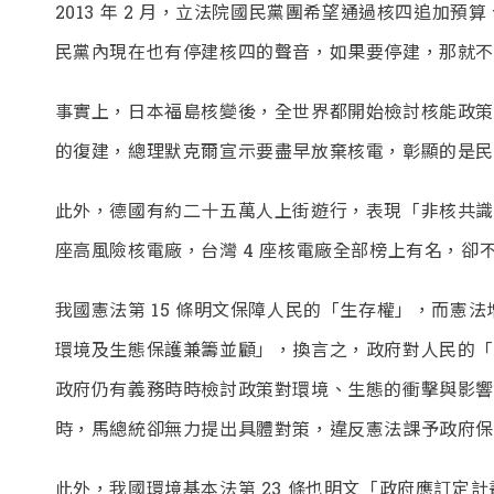
2013 年 2 月，立法院國民黨團希望通過核四追加
民黨內現在也有停建核四的聲音，如果要停建，那就
事實上，日本福島核變後，全世界都開始檢討核能政策
的復建，總理默克爾宣示要盡早放棄核電，彰顯的是民
此外，德國有約二十五萬人上街遊行，表現「非核共識
座高風險核電廠，台灣 4 座核電廠全部榜上有名，
我國憲法第 15 條明文保障人民的「生存權」，而憲法增
環境及生態保護兼籌並顧」，換言之，政府對人民的「
政府仍有義務時時檢討政策對環境、生態的衝擊與影響
時，馬總統卻無力提出具體對策，違反憲法課予政府
此外，我國環境基本法第 23 條也明文「政府應訂定