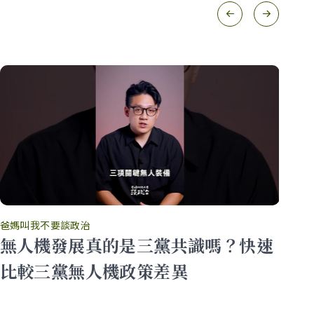
爸媽叫我不要談政治
爸
無人機發展真的是三黨共識嗎？快速
中
大
比較三黨無人機政策差異
灣
食