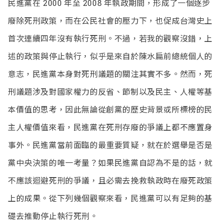
民進黨在 2000 年至 2008 年執政期間，形成了一個逐步
廢除死刑政策，而在公民社會的壓力下，也促成台灣史上
首次連續四年沒有執行死刑。不過，若我的觀察沒錯，上
述的政策與停止執行，似乎是來自於陳水扁前總統個人的
意志，民進黨本身對死刑議題的關注其實不多。然而，死
刑議題涉及對國家權力的反省、節制以及民主、人權等基
本價值的思考，因此無論從創黨的歷史背景或所標榜的民
主人權價值來看，民進黨在死刑存廢的爭議上都不應置身
事外。民進黨當前面臨的最重要質疑，就在於選舉是否是
黨中央決策的唯一考量？如果民進黨自認為不是的話，就
不應該迴避死刑的爭議，且必需去挽救執政時在廢死政策
上的成果。從下列幾個觀察來看，民進黨可以有足夠的基
礎去推動停止執行死刑。