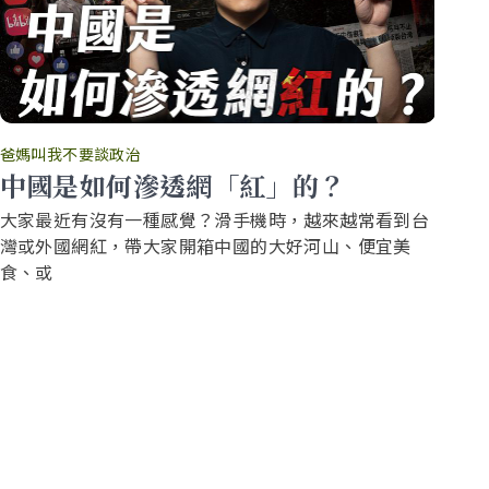
爸媽叫我不要談政治
爸
中國是如何滲透網「紅」的？
你
大家最近有沒有一種感覺？滑手機時，越來越常看到台
還
灣或外國網紅，帶大家開箱中國的大好河山、便宜美
要
食、或
源