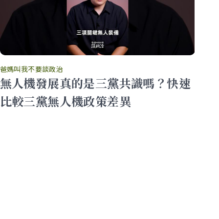
爸媽叫我不要談政治
爸
無人機發展真的是三黨共識嗎？快速
中
大
比較三黨無人機政策差異
灣
食