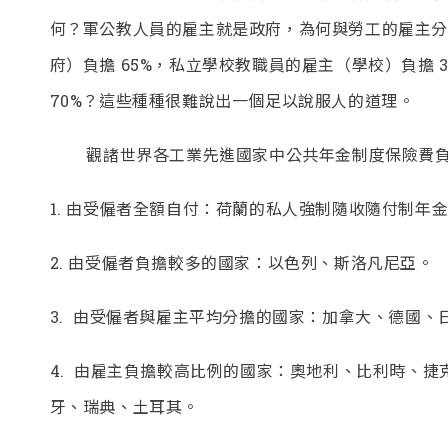
何？軍公教人員的雇主就是政府，為何與勞工的雇主分
府）負擔 65%，私立學校教職員的雇主（學校）負擔 3
70%？這些種種很難說出一個足以說服人的道理。
觀諸世界各工業先進國家中公共年金制度保險費負
1.
由受僱者全額自付：荷蘭的私人強制隨收隨付制年
2.
由受僱者負擔較多的國家：以色列、斯洛凡尼亞。
3.
由受僱者與雇主平均分擔的國家：加拿大、德國、
4.
由雇主負擔較高比例的國家：奧地利、比利時、捷
牙、瑞典、土耳其。