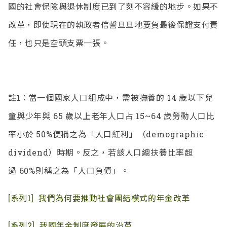
國的社會保險與退休制度已到了刻不容緩的地步。如果不
改革，即使現在的執政者信誓旦旦地要負最後保證支付責
任，也只是空頭支票一張。
註1：當一個
國家人口組成中，需被撫養的
14
歲以下兒
童與少年與
65
歲以上老年人口占
15~64
歲勞動人口比
率小於
50%
便稱之為「人口紅利」（
demographic
dividend）
時期。反之，若該人口總扶養比率超
過
60%
則稱之為「人口負債」。
[系列1]
我們為何要推動社會團結模式的年金改革
[系列2]
我國年金制度發展的沿革